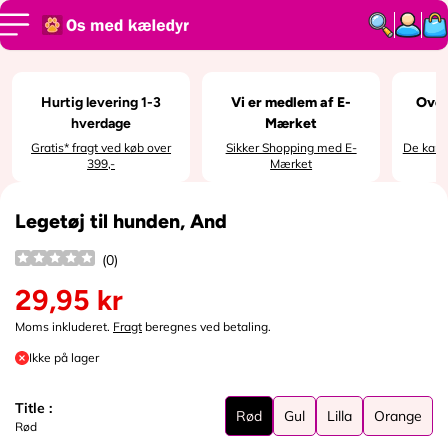
SPRING TIL
INDHOLD
SPRING TIL
PRODUKTI
NFORMATI
ON
Hurtig levering 1-3
Vi er medlem af E-
Over
hverdage
Mærket
Gratis* fragt ved køb over
Sikker Shopping med E-
De kan i
399,-
Mærket
Legetøj til hunden, And
(
0
)
29,95 kr
N
o
Moms inkluderet.
Fragt
beregnes ved betaling.
r
Ikke på lager
m
a
l
Title :
Rød
Gul
Lilla
Orange
p
R
G
L
O
Rød
r
ø
u
i
r