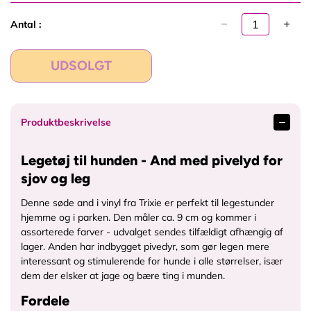
i
d
l
l
a
s
Antal :
l
n
a
g
e
UDSOLGT
Produktbeskrivelse
Legetøj til hunden - And med pivelyd for
sjov og leg
Denne søde and i vinyl fra Trixie er perfekt til legestunder
hjemme og i parken. Den måler ca. 9 cm og kommer i
assorterede farver - udvalget sendes tilfældigt afhængig af
lager. Anden har indbygget pivedyr, som gør legen mere
interessant og stimulerende for hunde i alle størrelser, især
dem der elsker at jage og bære ting i munden.
Fordele