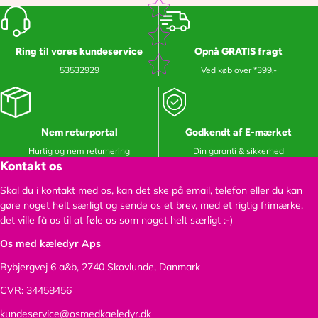
Ring til vores kundeservice
Opnå GRATIS fragt
53532929
Ved køb over *399,-
Nem returportal
Godkendt af E-mærket
Hurtig og nem returnering
Din garanti & sikkerhed
Kontakt os
Skal du i kontakt med os, kan det ske på email, telefon eller du kan
gøre noget helt særligt og sende os et brev, med et rigtig frimærke,
det ville få os til at føle os som noget helt særligt :-)
Os med kæledyr Aps
Bybjergvej 6 a&b,
2740 Skovlunde, Danmark
CVR: 34458456
kundeservice@osmedkaeledyr.dk