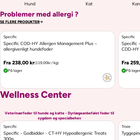
Hund
Kat
Kan
Problemer med allergi ?
SE FLERE PRODUKTER
Specific
Specific
Specific COD-HY Allergen Management Plus –
Specific 
allergivenligt hundefoder
CDD-HY
Fra 238,00 kr
Fra 259
S
(119,00kr
/
kg)
N
N
t
p
På lager
På lage
o
o
y
r
r
r
k
.
p
m
m
r
a
a
Wellness Center
i
l
l
s
p
p
r
r
i
i
Veterinærfoder til hunde og katte - Dyrlægeanbefalet foder til
s
s
sygdom og specialbehov
Specific
Trixie
Rabat v/6stk 10%
Specific - Godbidder - CT-HY Hypoallergenic Treats
Tyggepind
300g