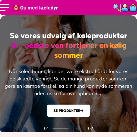
SPRING TIL
INDHOLD
Se vores udvalg af køleprodukter
Din bedste ven fortjener en kølig
sommer
Når solen bager, kan det være ekstra hårdt for vores
pelsklædte venner. Se de mange produkter som kan
gøre en kæmpe forskel, så din hund kan nyde sommeren
uden risiko for overophedning.
SE PRODUKTER
01
02