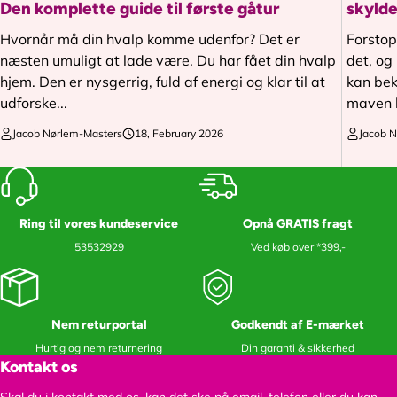
Ja, så e
Den komplette guide til første gåtur
skylde
sted, v
Hvornår må din hvalp komme udenfor? Det er
Forstop
udstyr -
næsten umuligt at lade være. Du har fået din hvalp
det, og
hjem. Den er nysgerrig, fuld af energi og klar til at
kan bek
SE ME
udforske...
maven h
Jacob Nørlem-Masters
18, February 2026
Jacob 
Ring til vores kundeservice
Opnå GRATIS fragt
53532929
Ved køb over *399,-
Nem returportal
Godkendt af E-mærket
Hurtig og nem returnering
Din garanti & sikkerhed
Kontakt os
Skal du i kontakt med os, kan det ske på email, telefon eller du kan