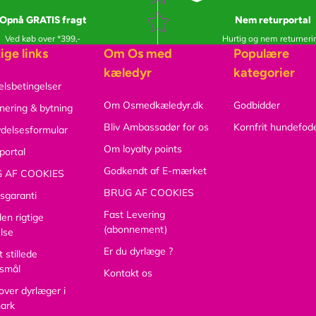
Opnå GRATIS fragt
Nem returportal
Ved køb over *399,-
Hurtig og nem returneri
ige links
Om Os med
Populære
kæledyr
kategorier
lsbetingelser
Om Osmedkæledyr.dk
Godbidder
nering & bytning
Bliv Ambassadør for os
Kornfrit hundefod
ydelsesformular
Om loyalty points
portal
Godkendt af E-mærket
 AF COOKIES
BRUG AF COOKIES
sgaranti
Fast Levering
den rigtige
(abonnement)
else
Er du dyrlæge ?
 stillede
smål
Kontakt os
 over dyrlæger i
ark