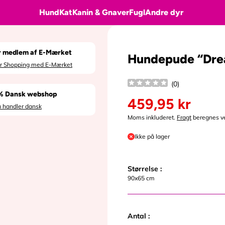
Hund
Kat
Kanin & Gnaver
Fugl
Andre dyr
r medlem af E-Mærket
Hundepude “Drea
er Shopping med E-Mærket
(
0
)
% Dansk webshop
459,95 kr
u handler dansk
N
o
Moms inkluderet.
Fragt
beregnes ve
r
m
Ikke på lager
a
l
p
Størrelse :
r
90x65 cm
i
s
Antal :