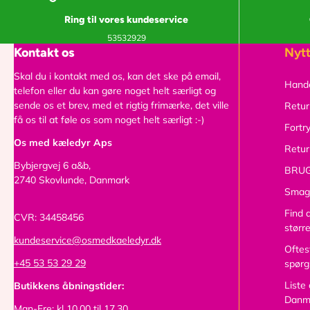
Ring til vores kundeservice
53532929
Kontakt os
Nytt
Skal du i kontakt med os, kan det ske på email,
Hande
telefon eller du kan gøre noget helt særligt og
sende os et brev, med et rigtig frimærke, det ville
Retur
få os til at føle os som noget helt særligt :-)
Fortr
Os med kæledyr Aps
Retur
Bybjergvej 6 a&b,
BRUG
2740 Skovlunde, Danmark
Smag
Find 
CVR: 34458456
størr
kundeservice@osmedkaeledyr.dk
Oftest
+45 53 53 29 29
spørg
Liste
Butikkens åbningstider:
Danm
Man-Fre: kl 10.00 til 17.30