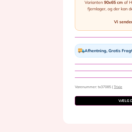
Varianten
90x65 cm
af H
fjernlager, og der kan 
Vi sender
Afhentning, Gratis Frag
Varenummer: tx37085 |
Trixie
VÆLG D