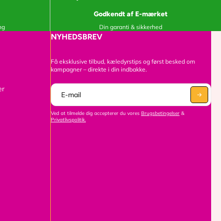
Godkendt af E-mærket
ng
Din garanti & sikkerhed
NYHEDSBREV
Få eksklusive tilbud, kæledyrstips og først besked om
kampagner – direkte i din indbakke.
er
Ved at tilmelde dig accepterer du vores
Brugsbetingelser
&
Privatlivspolitik.