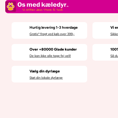
SPRING TIL
INDHOLD
SPRING TIL
PRODUKTINFO
RMATION
Hurtig levering 1-3 hverdage
Vi e
Gratis* fragt ved køb over 399,-
Sikk
Over +80000 Glade kunder
100
De kan ikke alle tage fej vell!
Så d
Vælg din dyrlæge
Støt din lokale dyrlæge