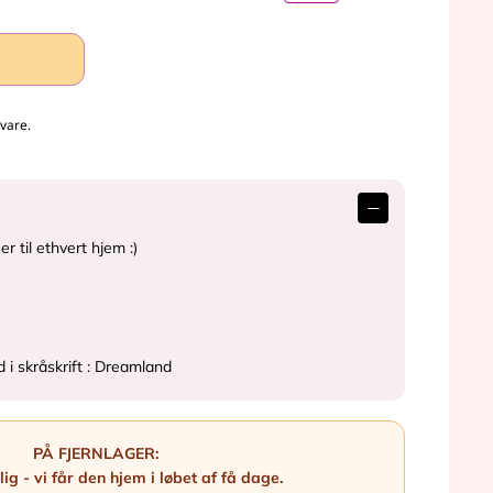
c
m
vare.
 til ethvert hjem :)
 i skråskrift : Dreamland
PÅ FJERNLAGER:
ig - vi får den hjem i løbet af få dage.