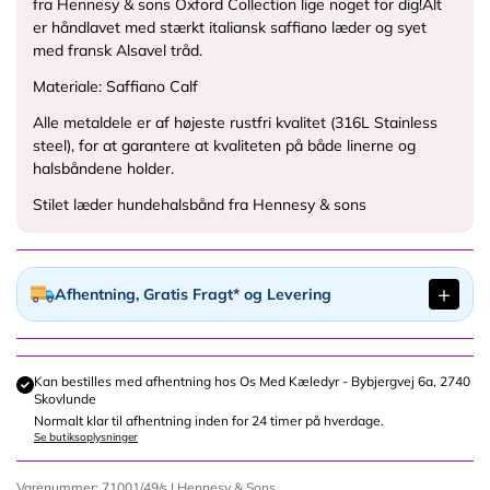
d
d
d
fra Hennesy & sons Oxford Collection lige noget for dig!
Alt
l
l
l
l
l
y
y
y
er håndlavet med stærkt italiansk saffiano læder og syet
e
e
e
e
e
r
r
r
med fransk Alsavel tråd.
d
d
d
d
d
.
.
.
y
y
y
y
y
Materiale:
Saffiano Calf
d
d
d
r
r
r
r
r
k
k
k
Alle metaldele er af højeste rustfri kvalitet (316L Stainless
.
.
.
.
.
/
/
/
steel), for at garantere at kvaliteten på både linerne og
d
d
d
d
d
c
c
c
halsbåndene holder.
k
k
k
k
k
d
d
d
/
/
/
/
/
Stilet læder hundehalsbånd fra Hennesy & sons
n
n
n
c
c
c
c
c
/
/
/
d
d
d
d
d
s
s
s
n
n
n
n
n
h
h
h
/
/
/
/
/
Afhentning, Gratis Fragt* og Levering
o
o
o
s
s
s
s
s
p
p
p
h
h
h
h
h
/
/
/
o
o
o
o
o
p
p
p
p
p
p
p
p
Kan bestilles med afhentning hos
Os Med Kæledyr - Bybjergvej 6a, 2740
r
r
r
Skovlunde
/
/
/
/
/
o
o
o
Normalt klar til afhentning inden for 24 timer på hverdage.
p
p
p
p
p
d
d
d
Se butiksoplysninger
r
r
r
r
r
u
u
u
o
o
o
o
o
c
c
c
Varenummer: 71001/49/s |
Hennesy & Sons