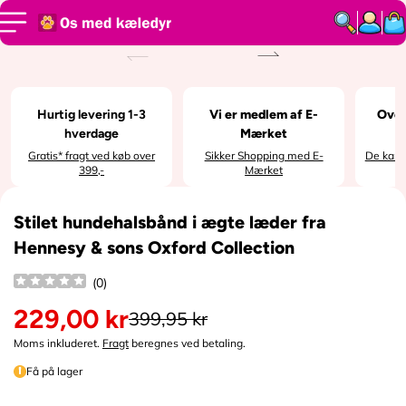
SPRING TIL
INDHOLD
SPRING TIL
PRODUKTI
NFORMATI
ON
Hurtig levering 1-3
Vi er medlem af E-
Over
hverdage
Mærket
Gratis* fragt ved køb over
Sikker Shopping med E-
De kan i
399,-
Mærket
Stilet hundehalsbånd i ægte læder fra
Hennesy & sons Oxford Collection
(
0
)
229,00 kr
399,95 kr
N
o
Moms inkluderet.
Fragt
beregnes ved betaling.
r
Få på lager
m
a