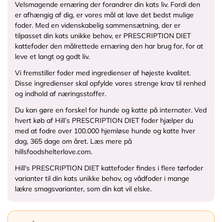
Velsmagende ernæring der forandrer din kats liv. Fordi den
er afhængig af dig, er vores mål at lave det bedst mulige
foder. Med en videnskabelig sammensætning, der er
tilpasset din kats unikke behov, er PRESCRIPTION DIET
kattefoder den målrettede ernæring den har brug for, for at
leve et langt og godt liv.
Vi fremstiller foder med ingredienser af højeste kvalitet.
Disse ingredienser skal opfylde vores strenge krav til renhed
og indhold af næringsstoffer.
Du kan gøre en forskel for hunde og katte på internater. Ved
hvert køb af Hill’s PRESCRIPTION DIET foder hjælper du
med at fodre over 100.000 hjemløse hunde og katte hver
dag, 365 dage om året. Læs mere på
hillsfoodshelterlove.com.
Hill's PRESCRIPTION DIET kattefoder findes i flere tørfoder
varianter til din kats unikke behov, og vådfoder i mange
lækre smagsvarianter, som din kat vil elske.