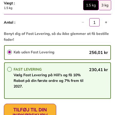
l
Vægt :
1.5 kg
3 kg
p
1
3
1.5 kg
r
.
k
i
5
g
s
Antal :
k
g
Benyt dig af Fast Levering, så du ikke glemmer at få bestille
foder!
Køb uden Fast Levering
256,01 kr
FAST LEVERING
230,41 kr
Vælg Fast Levering på Hill's og få 10%
Rabat på din første ordre og 7% frem til
2027.
TILFØJ TIL DIN