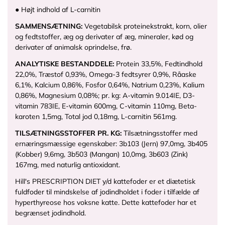
● Højt indhold af L-carnitin
SAMMENSÆTNING:
Vegetabilsk proteinekstrakt, korn, olier
og fedtstoffer, æg og derivater af æg, mineraler, kød og
derivater af animalsk oprindelse, frø.
ANALYTISKE BESTANDDELE:
Protein 33,5%, Fedtindhold
22,0%, Træstof 0,93%, Omega-3 fedtsyrer 0,9%, Råaske
6,1%, Kalcium 0,86%, Fosfor 0,64%, Natrium 0,23%, Kalium
0,86%, Magnesium 0,08%; pr. kg: A-vitamin 9.014IE, D3-
vitamin 783IE, E-vitamin 600mg, C-vitamin 110mg, Beta-
karoten 1,5mg, Total jod 0,18mg, L-carnitin 561mg.
TILSÆTNINGSSTOFFER PR. KG:
Tilsætningsstoffer med
ernæringsmæssige egenskaber: 3b103 (Jern) 97,0mg, 3b405
(Kobber) 9,6mg, 3b503 (Mangan) 10,0mg, 3b603 (Zink)
167mg, med naturlig antioxidant.
Hill's PRESCRIPTION DIET y/d kattefoder er et diætetisk
fuldfoder til mindskelse af jodindholdet i foder i tilfælde af
hyperthyreose hos voksne katte. Dette kattefoder har et
begrænset jodindhold.