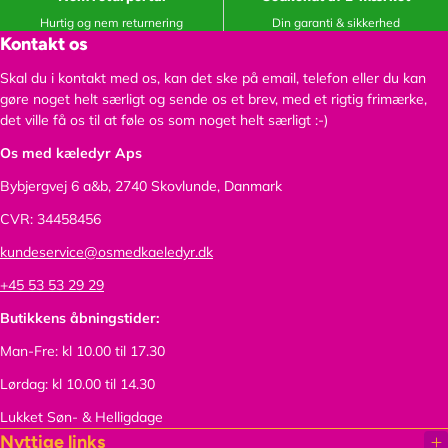
Hurtig og nem returnering
Din garanti & sikkerhed
Kontakt os
Skal du i kontakt med os, kan det ske på email, telefon eller du kan
gøre noget helt særligt og sende os et brev, med et rigtig frimærke,
det ville få os til at føle os som noget helt særligt :-)
Os med kæledyr Aps
Bybjergvej 6 a&b,
2740 Skovlunde, Danmark
CVR: 34458456
kundeservice@osmedkaeledyr.dk
+45 53 53 29 29
Butikkens åbningstider:
Man-Fre: kl 10.00 til 17.30
Lørdag: kl 10.00 til 14.30
Lukket Søn- & Helligdage
Nyttige links