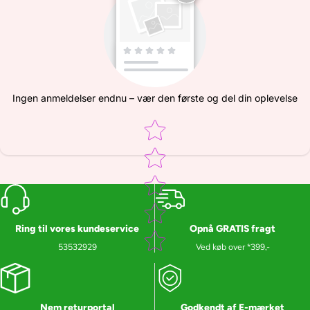
Ingen anmeldelser endnu – vær den første og del din oplevelse
Star rating
Ring til vores kundeservice
Opnå GRATIS fragt
53532929
Ved køb over *399,-
Nem returportal
Godkendt af E-mærket