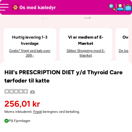
SPRING TIL
INDHOLD
SPRING TIL
PRODUKTI
NFORMATI
ON
Hurtig levering 1-3
Vi er medlem af E-
Over
hverdage
Mærket
Gratis* fragt ved køb over
Sikker Shopping med E-
De kan i
399,-
Mærket
Hill's PRESCRIPTION DIET y/d Thyroid Care
tørfoder til katte
(
0
)
256,01 kr
N
o
Moms inkluderet.
Fragt
beregnes ved betaling.
r
På Fjernlager
m
a