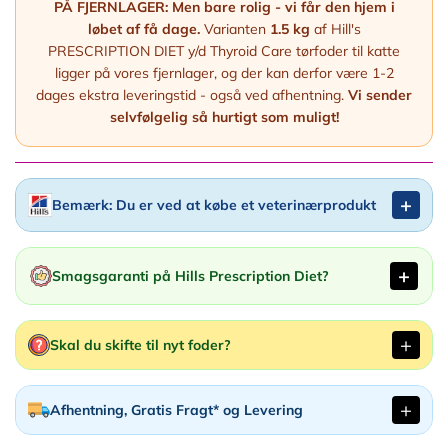
PÅ FJERNLAGER:
Men bare rolig - vi får den hjem i
løbet af få dage.
Varianten
1.5 kg
af Hill's
PRESCRIPTION DIET y/d Thyroid Care tørfoder til katte
ligger på vores fjernlager, og der kan derfor være 1-2
dages ekstra leveringstid - også ved afhentning.
Vi sender
selvfølgelig så hurtigt som muligt!
Bemærk: Du er ved at købe et veterinærprodukt
Smagsgaranti på Hills Prescription Diet?
Skal du skifte til nyt foder?
Afhentning, Gratis Fragt* og Levering