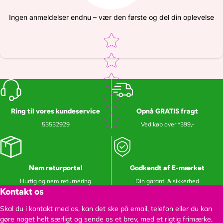
Ingen anmeldelser endnu – vær den første og del din oplevelse
Star rating
Ring til vores kundeservice
Opnå GRATIS fragt
53532929
Ved køb over *399,-
Nem returportal
Godkendt af E-mærket
Hurtig og nem returnering
Din garanti & sikkerhed
Kontakt os
Skal du i kontakt med os, kan det ske på email, telefon eller du kan
gøre noget helt særligt og sende os et brev, med et rigtig frimærke,