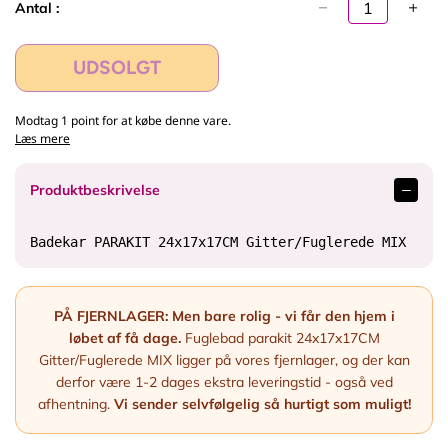
p
Antal :
r
i
s
UDSOLGT
Modtag 1 point for at købe denne vare.
Læs mere
Produktbeskrivelse
Badekar PARAKIT 24x17x17CM Gitter/Fuglerede MIX
PÅ FJERNLAGER:
Men bare rolig - vi får den hjem i
løbet af få dage.
Fuglebad parakit 24x17x17CM
Gitter/Fuglerede MIX ligger på vores fjernlager, og der kan
derfor være 1-2 dages ekstra leveringstid - også ved
afhentning.
Vi sender selvfølgelig så hurtigt som muligt!