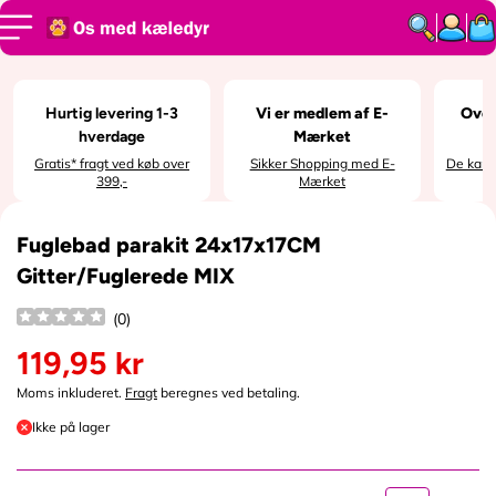
SPRING TIL
INDHOLD
SPRING TIL
PRODUKTI
NFORMATI
ON
Hurtig levering 1-3
Vi er medlem af E-
Over
hverdage
Mærket
Gratis* fragt ved køb over
Sikker Shopping med E-
De kan i
399,-
Mærket
Fuglebad parakit 24x17x17CM
Gitter/Fuglerede MIX
(
0
)
119,95 kr
N
o
Moms inkluderet.
Fragt
beregnes ved betaling.
r
Ikke på lager
m
a
l