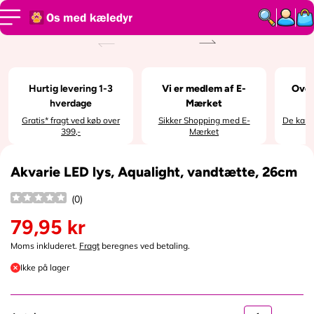
SPRING TIL
INDHOLD
SPRING TIL
PRODUKTI
NFORMATI
ON
Hurtig levering 1-3
Vi er medlem af E-
Over
hverdage
Mærket
Gratis* fragt ved køb over
Sikker Shopping med E-
De kan i
399,-
Mærket
Akvarie LED lys, Aqualight, vandtætte, 26cm
(
0
)
79,95 kr
N
o
Moms inkluderet.
Fragt
beregnes ved betaling.
r
Ikke på lager
m
a
l
p