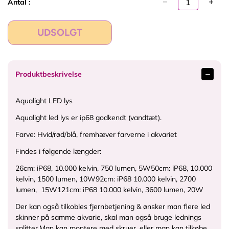
Antal :
r
i
s
UDSOLGT
Produktbeskrivelse
Aqualight LED lys
Aqualight led lys er ip68 godkendt (vandtæt).
Farve: Hvid/rød/blå, fremhæver farverne i akvariet
Findes i følgende længder:
26cm: iP68, 10.000 kelvin, 750 lumen, 5W
50cm: iP68, 10.000
kelvin, 1500 lumen, 10W
92cm: iP68 10.000 kelvin, 2700
lumen, 15W
121cm: iP68 10.000 kelvin, 3600 lumen, 20W
Der kan også tilkobles fjernbetjening & ønsker man flere led
skinner på samme akvarie, skal man også bruge lednings
splitter.
Man kan montere med skruer, eller man kan tilkøbe