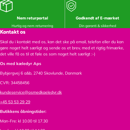
Nem returportal
Godkendt af E-mærket
Hurtig og nem returnering
Din garanti & sikkerhed
Kontakt os
Skal du i kontakt med os, kan det ske på email, telefon eller du kan
gøre noget helt særligt og sende os et brev, med et rigtig frimærke,
det ville få os til at føle os som noget helt særligt :-)
Os med kæledyr Aps
Bybjergvej 6 a&b,
2740 Skovlunde, Danmark
CVR: 34458456
kundeservice@osmedkaeledyr.dk
+45 53 53 29 29
Butikkens åbningstider:
Man-Fre: kl 10.00 til 17.30