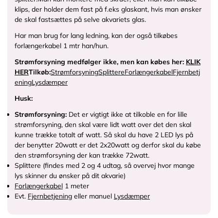
klips, der holder dem fast på f.eks glaskant, hvis man ønsker
de skal fastsættes på selve akvariets glas.
Har man brug for lang ledning, kan der også tilkøbes
forlængerkabel 1 mtr han/hun.
Strømforsyning medfølger ikke, men kan købes her:
KLIK
HER
Tilkøb:
Strømforsyning
Splittere
Forlængerkabel
Fjernbetj
ening
Lysdæmper
Husk:
Strømforsyning:
Det er vigtigt ikke at tilkoble en for lille
strømforsyning, den skal være lidt watt over det den skal
kunne trække totalt af watt. Så skal du have 2 LED lys på
der benytter 20watt er det 2x20watt og derfor skal du købe
den strømforsyning der kan trække 72watt.
Splittere (findes med 2 og 4 udtag, så overvej hvor mange
lys skinner du ønsker på dit akvarie)
Forlængerkabel
1 meter
Evt.
Fjernbetjening
eller manuel
Lysdæmper