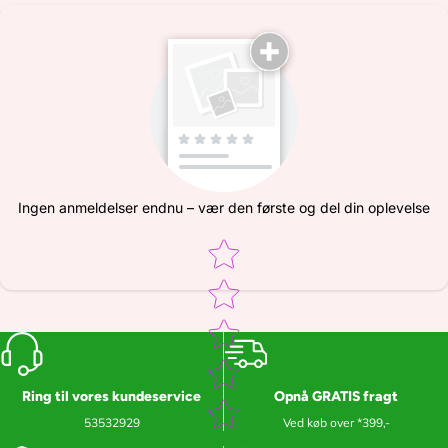
Ingen anmeldelser endnu – vær den første og del din oplevelse
Star rating
Ring til vores kundeservice
Opnå GRATIS fragt
53532929
Ved køb over *399,-