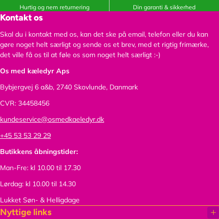
J
j
Hurtig og nem returnering
Din garanti & sikkerhed
g
g
v
1
Kontakt os
p
?
?
=
5
g
v
v
1
Q
Skal du i kontakt med os, kan det ske på email, telefon eller du kan
?
=
=
6
.
gøre noget helt særligt og sende os et brev, med et rigtig frimærke,
v
1
1
1
j
det ville få os til at føle os som noget helt særligt :-)
=
6
6
0
p
1
1
1
Os med kæledyr Aps
1
g
6
0
0
8
?
Bybjergvej 6 a&b,
2740 Skovlunde, Danmark
1
1
2
9
v
0
8
0
2
=
CVR: 34458456
2
9
2
6
1
kundeservice@osmedkaeledyr.dk
0
2
3
0
5
2
6
8
&
7
+45 53 53 29 29
3
0
7
w
1
8
Butikkens åbningstider:
&
&
i
2
7
w
w
d
7
Man-Fre: kl 10.00 til 17.30
&
i
i
t
0
w
d
d
Lørdag: kl 10.00 til 14.30
h
6
i
t
t
=
1
Lukket Søn- & Helligdage
d
h
h
5
4
Nyttige links
t
=
=
0
&