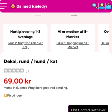
SPRING TIL
INDHOLD
SPRING TIL
PRODUKTI
NFORMATI
ON
Hurtig levering 1-3
Vi er medlem af E-
Over
hverdage
Mærket
Gratis* fragt ved køb over
Sikker Shopping med E-
De kan i
399,-
Mærket
Dekal, rund / hund / kat
(
0
)
69,00 kr
N
o
Moms inkluderet.
Fragt
beregnes ved betaling.
r
Få på lager
m
a
l
Flat Coated Retriever
p