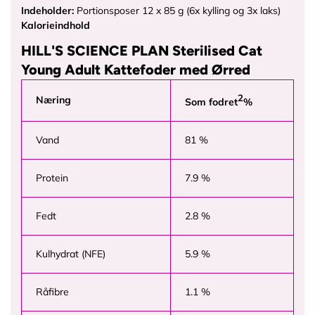
Indeholder:
Portionsposer 12 x 85 g (6x kylling og 3x laks)
Kalorieindhold
HILL'S SCIENCE PLAN Sterilised Cat
Young Adult Kattefoder med Ørred
2
Næring
Som fodret
%
Vand
81 %
Protein
7.9 %
Fedt
2.8 %
Kulhydrat (NFE)
5.9 %
Råfibre
1.1 %