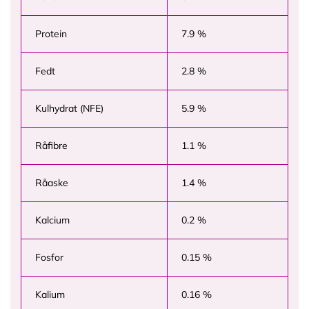
Protein
7.9 %
Fedt
2.8 %
Kulhydrat (NFE)
5.9 %
Råfibre
1.1 %
Råaske
1.4 %
Kalcium
0.2 %
Fosfor
0.15 %
Kalium
0.16 %