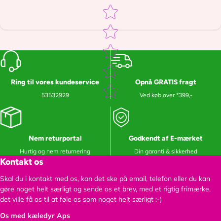
Star rating
Ring til vores kundeservice
Opnå GRATIS fragt
53532929
Ved køb over *399,-
Nem returportal
Godkendt af E-mærket
Hurtig og nem returnering
Din garanti & sikkerhed
Kontakt os
Skal du i kontakt med os, kan det ske på email, telefon eller du kan
gøre noget helt særligt og sende os et brev, med et rigtig frimærke,
det ville få os til at føle os som noget helt særligt :-)
Os med kæledyr Aps