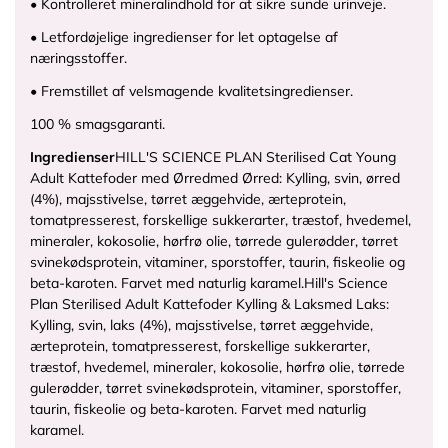
• Kontrolleret mineralindhold for at sikre sunde urinveje.
• Letfordøjelige ingredienser for let optagelse af
næringsstoffer.
• Fremstillet af velsmagende kvalitetsingredienser.
100 % smagsgaranti.
Ingredienser
HILL'S SCIENCE PLAN Sterilised Cat Young
Adult Kattefoder med Ørred
med Ørred:
Kylling, svin, ørred
(4%), majsstivelse, tørret æggehvide, ærteprotein,
tomatpresserest, forskellige sukkerarter, træstof, hvedemel,
mineraler, kokosolie, hørfrø olie, tørrede gulerødder, tørret
svinekødsprotein, vitaminer, sporstoffer, taurin, fiskeolie og
beta-karoten. Farvet med naturlig karamel.
Hill's Science
Plan Sterilised Adult Kattefoder Kylling & Laks
med Laks:
Kylling, svin, laks (4%), majsstivelse, tørret æggehvide,
ærteprotein, tomatpresserest, forskellige sukkerarter,
træstof, hvedemel, mineraler, kokosolie, hørfrø olie, tørrede
gulerødder, tørret svinekødsprotein, vitaminer, sporstoffer,
taurin, fiskeolie og beta-karoten. Farvet med naturlig
karamel.