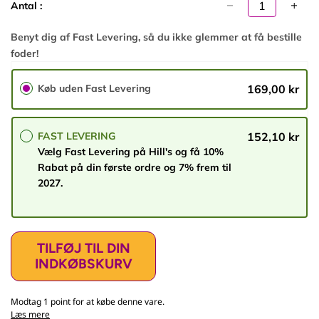
p
Antal :
r
i
Benyt dig af Fast Levering, så du ikke glemmer at få bestille
s
foder!
Køb uden Fast Levering
169,00 kr
FAST LEVERING
152,10 kr
Vælg Fast Levering på Hill's og få 10%
Rabat på din første ordre og 7% frem til
2027.
TILFØJ TIL DIN
INDKØBSKURV
Modtag 1 point for at købe denne vare.
Læs mere