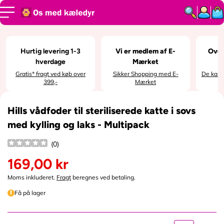
SPRING TIL
INDHOLD
SPRING TIL
PRODUKTI
NFORMATI
ON
Hurtig levering 1-3
Vi er medlem af E-
Over
hverdage
Mærket
Gratis* fragt ved køb over
Sikker Shopping med E-
De kan i
399,-
Mærket
Hills vådfoder til steriliserede katte i sovs
med kylling og laks - Multipack
(
0
)
169,00 kr
N
o
Moms inkluderet.
Fragt
beregnes ved betaling.
r
Få på lager
m
a
l