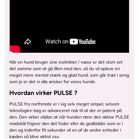
u
O
l
R
s
T
e
.
-
j
h
p
v
g
i
?
d
v
Når en hund bruger sine instinkter / næse er det stort set
-
=
det samme som at gå 8km med den, så du vil opleve en
o
1
meget mere mental stærk og glad hund, som går træt i seng,
r
6
som jo er det vi alle ønsker for vores hunde.
a
4
n
7
Hvordan virker PULSE ?
g
6
e
1
PULSE fra northmate er i sig selv meget simpel, selvom
-
4
teknologien bag er advanceret nok til at der er patent på
f
8
den.
Den virker sådan at når hunden rører den aktive
PULSE
r
9
madskål
frigiver den det foder eller de godbidder som er i
a
4
den og indenfor få sekunder vil en af de andre enheder i
-
&
kæden så blive aktivt osv.