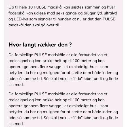
n
w
Op til hele 10 PULSE madskål kan sættes sammen og hver
o
i
foderskål kan udløse mad seks gange og bruger lyd, ultralyd
r
d
og LED-lys som signaler til hunden at nu er det den
PULSE
t
t
madskål
den skal gå over til.
h
h
m
=
a
5
Hvor langt rækker den ?
t
0
e
)
De forskellige PULSE madskåle er alle forbundet via et
-
radiosignal og kan række helt op til 100 meter og kan
f
operere gennem flere vægge i et almindeligt hus - som
o
betyder, du har rig mulighed for at sætte dem både inden og
d
ude, så samme tid. Så skal i nok se "fido" løbe rundt og finde
e
sin mad.
r
b
De forskellige PULSE madskåle er alle forbundet via et
o
radiosignal og kan række helt op til 100 meter og kan
x
operere gennem flere vægge i et almindeligt hus - som
e
betyder, du har rig mulighed for at sætte dem både inden og
n
ude, så samme tid. Så skal i nok se "fido" løbe rundt og finde
.
sin mad.