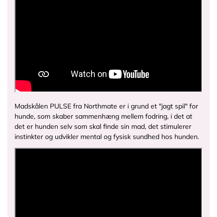
/
/
s
s
h
h
o
o
p
p
/
/
f
p
i
r
l
o
e
d
s
u
Madskålen PULSE fra Northmate er i grund et "jagt spil" for
/
c
hunde, som skaber sammenhæng mellem fodring, i det at
m
t
det er hunden selv som skal finde sin mad, det stimulerer
a
s
instinkter og udvikler mental og fysisk sundhed hos hunden.
d
/
s
P
k
U
a
L
a
S
l
E
-
_
p
S