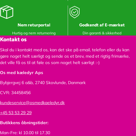
Nem returportal
Godkendt af E-mærket
Hurtig og nem returnering
Din garanti & sikkerhed
Kontakt os
Skal du i kontakt med os, kan det ske på email, telefon eller du kan
gøre noget helt særligt og sende os et brev, med et rigtig frimærke,
det ville få os til at føle os som noget helt særligt :-)
Os med kæledyr Aps
Bybjergvej 6 a&b,
2740 Skovlunde, Danmark
CVR: 34458456
kundeservice@osmedkaeledyr.dk
+45 53 53 29 29
Butikkens åbningstider:
Man-Fre: kl 10.00 til 17.30