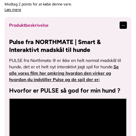
.
.
Modtag 2 points for at købe denne vare.
o
o
Læs mere
s
s
m
m
Produktbeskrivelse
e
e
d
d
Pulse fra NORTHMATE | Smart &
k
k
a
a
Interaktivt madskål til hunde
e
e
l
l
PULSE fra Northmate ® er ikke en helt normal madskål til
e
e
hunde, det er et helt nyt interaktivt jagt spil for hunde.
Se
d
d
alle vores film her omkring hvordan den virker og
y
y
hvordan du indstiller Pulse og de spil der er:
r
r
Hvorfor er PULSE så god for min hund ?
.
.
d
d
k
k
/
/
c
c
d
d
n
n