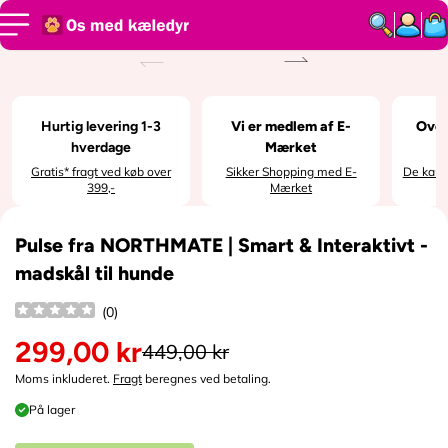
SPRING TIL
INDHOLD
SPRING TIL
PRODUKTI
NFORMATI
ON
Hurtig levering 1-3
Vi er medlem af E-
Over
hverdage
Mærket
Gratis* fragt ved køb over
Sikker Shopping med E-
De kan i
399,-
Mærket
Pulse fra NORTHMATE | Smart & Interaktivt -
madskål til hunde
(
0
)
299,00 kr
449,00 kr
N
o
Moms inkluderet.
Fragt
beregnes ved betaling.
r
På lager
m
a