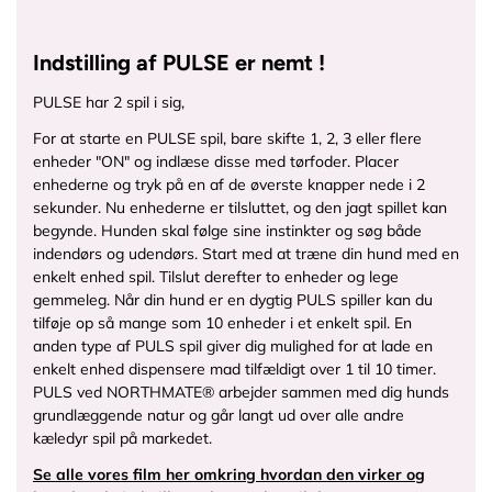
j
p
g
Indstilling af PULSE er nemt !
?
v
PULSE har 2 spil i sig,
=
For at starte en PULSE spil, bare skifte 1, 2, 3 eller flere
1
enheder "ON" og indlæse disse med tørfoder. Placer
6
enhederne og tryk på en af de øverste knapper nede i 2
1
sekunder. Nu enhederne er tilsluttet, og den jagt spillet kan
3
begynde. Hunden skal følge sine instinkter og søg både
1
indendørs og udendørs. Start med at træne din hund med en
5
enkelt enhed spil. Tilslut derefter to enheder og lege
5
gemmeleg. Når din hund er en dygtig PULS spiller kan du
3
tilføje op så mange som 10 enheder i et enkelt spil. En
2
anden type af PULS spil giver dig mulighed for at lade en
7
enkelt enhed dispensere mad tilfældigt over 1 til 10 timer.
&
PULS ved NORTHMATE® arbejder sammen med dig hunds
w
grundlæggende natur og går langt ud over alle andre
i
kæledyr spil på markedet.
d
t
Se alle vores film her omkring hvordan den virker og
h