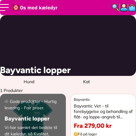
SPRING TIL
INDHOLD
Bayvantic lopper
Hund
Kat
1 Produkter
Bayvantic
☉ Gode produkter - Hurtig
Bayvantic Vet - til
levering - Fair priser.
forebyggelse og behandling af
flåt- og loppe-angreb til
Bayvantic lopper
hunde.
Fra 279,00 kr
Vi har samlet det bedste til
N
o
dit kæledyr, så Kvalitet,
Få på lager