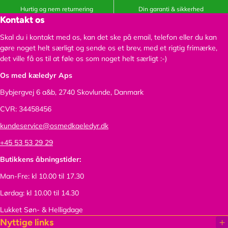
Hurtig og nem returnering
Din garanti & sikkerhed
Kontakt os
Skal du i kontakt med os, kan det ske på email, telefon eller du kan
gøre noget helt særligt og sende os et brev, med et rigtig frimærke,
det ville få os til at føle os som noget helt særligt :-)
Os med kæledyr Aps
Bybjergvej 6 a&b,
2740 Skovlunde, Danmark
CVR: 34458456
kundeservice@osmedkaeledyr.dk
+45 53 53 29 29
Butikkens åbningstider:
Man-Fre: kl 10.00 til 17.30
Lørdag: kl 10.00 til 14.30
Lukket Søn- & Helligdage
Nyttige links