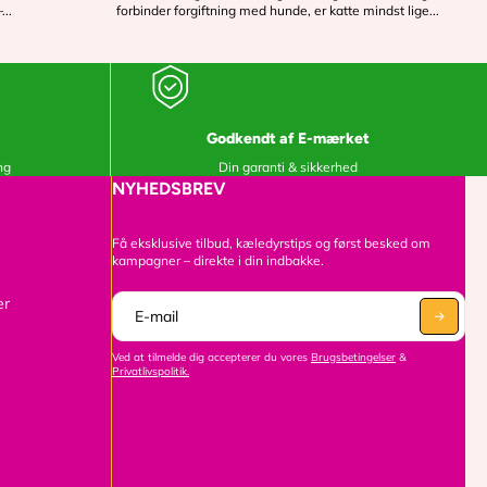
...
forbinder forgiftning med hunde, er katte mindst lige...
Godkendt af E-mærket
ng
Din garanti & sikkerhed
NYHEDSBREV
Få eksklusive tilbud, kæledyrstips og først besked om
kampagner – direkte i din indbakke.
er
Ved at tilmelde dig accepterer du vores
Brugsbetingelser
&
Privatlivspolitik.