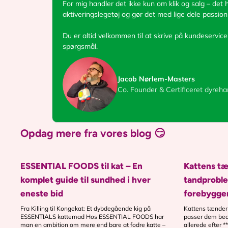
For mig handler det ikke kun om klik og salg – det h
aktiveringslegetøj og gør det med lige dele passion
Du er altid velkommen til at skrive på kundeservice
spørgsmål.
Jacob Nørlem-Masters
Co. Founder & Certificeret dyreha
Opdag mere fra vores blog
😏
ESSENTIAL FOODS til kat – En
Kattens tæ
komplet guide til sundhed i hver
tandprobl
eneste bid
forebygge
Fra Killing til Kongekat: Et dybdegående kig på
Kattens tænder –
ESSENTIALS kattemad Hos ESSENTIAL FOODS har
passer dem beds
man en ambition om mere end bare at fodre katte –
allerede efter 