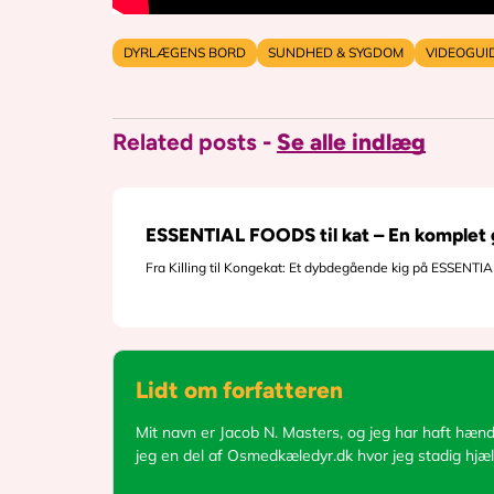
DYRLÆGENS BORD
SUNDHED & SYGDOM
VIDEOGUI
Related posts
-
Se alle indlæg
ESSENTIAL FOODS til kat – En komplet g
Fra Killing til Kongekat: Et dybdegående kig på ESSENT
Lidt om forfatteren
Mit navn er Jacob N. Masters, og jeg har haft hænde
jeg en del af Osmedkæledyr.dk hvor jeg stadig hjæl