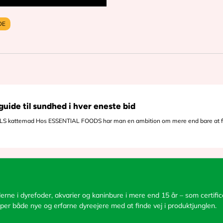
DE
uide til sundhed i hver eneste bid
IALS kattemad Hos ESSENTIAL FOODS har man en ambition om mere end bare at fo
rne i dyrefoder, akvarier og kaninbure i mere end 15 år – som certificer
per både nye og erfarne dyreejere med at finde vej i produktjunglen.