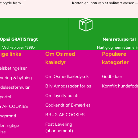
bryde frem....
Katten er i naturen et solitært væsen —
Opnå GRATIS fragt
Nem returportal
Ved køb over *399,-
Hurtig og nem returneri
ige links
Om Os med
Populære
kæledyr
kategorier
lsbetingelser
Om Osmedkæledyr.dk
Godbidder
nering & bytning
Bliv Ambassadør for os
Kornfrit hundefod
ydelsesformular
Om loyalty points
portal
Godkendt af E-mærket
 AF COOKIES
BRUG AF COOKIES
sgaranti
Fast Levering
den rigtige
(abonnement)
else