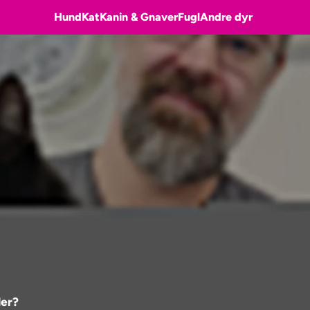
Hund
Kat
Kanin & Gnaver
Fugl
Andre dyr
der?