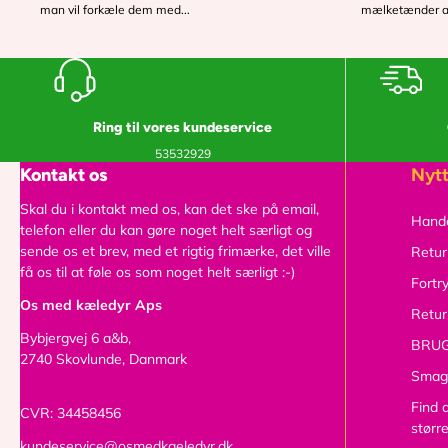
man vil forkæle dem med...
mælketænder at 
Ring til vores kundeservice
53532929
Kontakt os
Nytt
Skal du i kontakt med os, kan det ske på email,
Hande
telefon eller du kan gøre noget helt særligt og
sende os et brev, med et rigtig frimærke, det ville
Retur
få os til at føle os som noget helt særligt :-)
Fortr
Os med kæledyr Aps
Retur
Bybjergvej 6 a&b,
BRUG
2740 Skovlunde, Danmark
Smag
Find 
CVR: 34458456
størr
kundeservice@osmedkaeledyr.dk