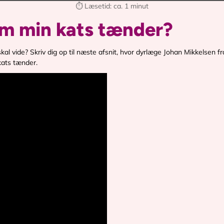
⏱ Læsetid: ca. 1 minut
om min kats tænder?
kal vide? Skriv dig op til næste afsnit, hvor dyrlæge Johan Mikkelsen fr
kats tænder.