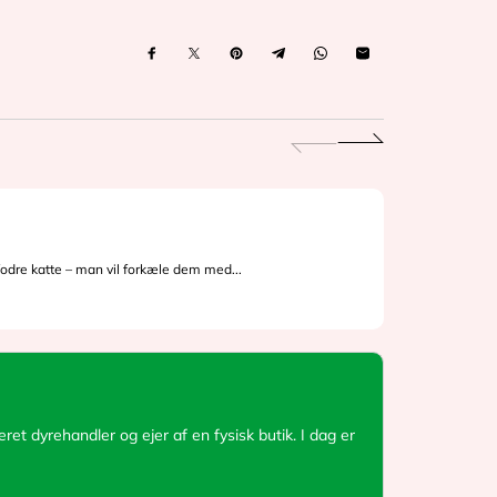
Kattens
dre katte – man vil forkæle dem med...
Kattens tæn
et dyrehandler og ejer af en fysisk butik. I dag er