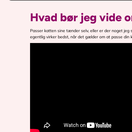
Hvad bør jeg vide 
Passer katten sine tænder selv, eller er der noget jeg s
egentlig virker bedst, når det gælder om at passe din 