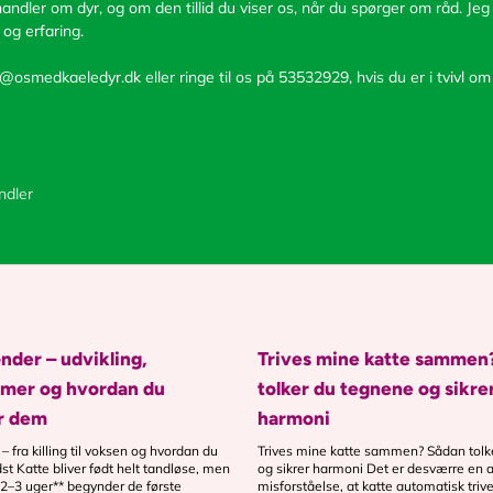
andler om dyr, og om den tillid du viser os, når du spørger om råd. Jeg 
 og erfaring.
@osmedkaeledyr.dk eller ringe til os på 53532929, hvis du er i tvivl om
ndler
nder – udvikling,
Trives mine katte sammen
emer og hvordan du
tolker du tegnene og sikre
r dem
harmoni
 fra killing til voksen og hvordan du
Trives mine katte sammen? Sådan tolk
t Katte bliver født helt tandløse, men
og sikrer harmoni Det er desværre en 
**2–3 uger** begynder de første
misforståelse, at katte automatisk tr