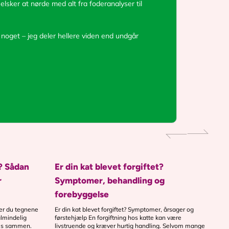
elsker at nørde med alt fra foderanalyser til
 noget – jeg deler hellere viden end undgår
? Sådan
Er din kat blevet forgiftet?
r
Symptomer, behandling og
forebyggelse
er du tegnene
Er din kat blevet forgiftet? Symptomer, årsager og
almindelig
førstehjælp En forgiftning hos katte kan være
ives sammen.
livstruende og kræver hurtig handling. Selvom mange